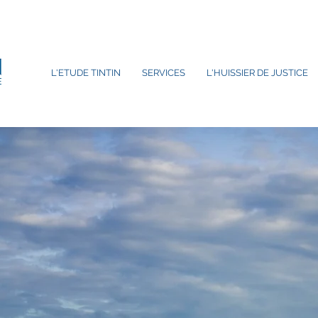
L'ETUDE TINTIN
SERVICES
L'HUISSIER DE JUSTICE
T
NOTRE
ADRESSE
N
Rue Sainte-Marie, 6 - 4000 Liège
E-mail :
info@etude-tintin.be